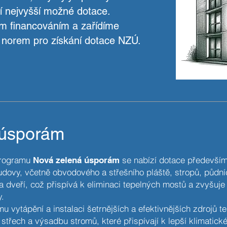
 nejvyšší možné dotace.
 financováním a zařídíme
 a norem pro získání dotace NZÚ.
 úsporám
 programu
se nabízí dotace především
Nová zelená úsporám
udovy, včetně obvodového a střešního pláště, stropů, půdníc
 dveří, což přispívá k eliminaci tepelných mostů a zvyšuje 
.
 vytápění a instalaci šetrnějších a efektivnějších zdrojů te
střech a výsadbu stromů, které přispívají k lepší klimatick