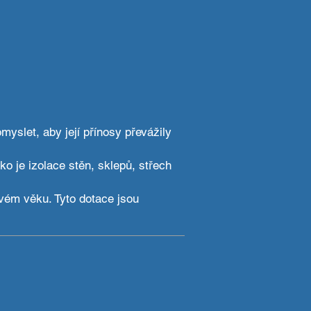
KONTAKT
yslet, aby její přínosy převážily
ko je izolace stěn, sklepů, střech
vém věku. Tyto dotace jsou