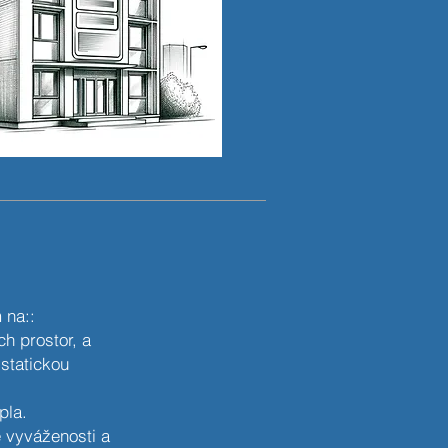
 na::
h prostor, a
statickou
pla.
é vyváženosti a