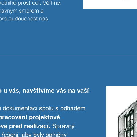
votního prostředí. Věříme,
 správným směrem a
pro budoucnost nás
 u vás, navštívíme vás na vaší
ou dokumentaci spolu s odhadem
pracování projektové
vé před realizací.
Správný
 řešení, aby byly splněny