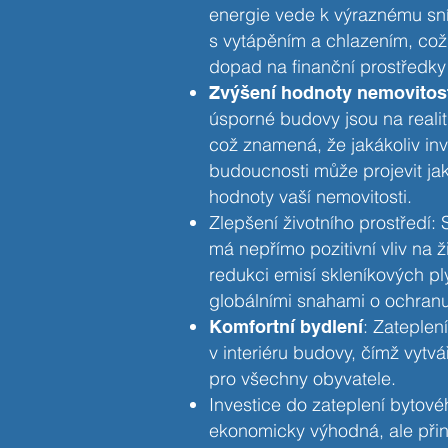
energie vede k výraznému sn
s vytápěním a chlazením, což
dopad na finanční prostředky
Zvýšení hodnoty nemovitos
úsporné budovy jsou na reali
což znamená, že jakákoliv inv
budoucnosti může projevit ja
hodnoty vaší nemovitosti.
Zlepšení životního prostředí:
má nepřímo pozitivní vliv na ž
redukci emisí skleníkových pl
globálními snahami o ochranu
: Zateplen
Komfortní bydlení
v interiéru budovy, čímž vytvář
pro všechny obyvatele.
Investice do zateplení bytov
ekonomicky výhodná, ale přiná