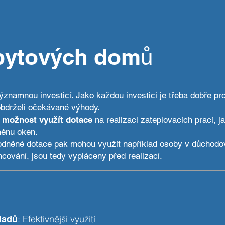
HOME
AKCE
NABÍZÍME
SPOLUPRÁCE
MATERIÁL
 bytových domů
znamnou investicí. Jako každou investici je třeba dobře prom
obdrželi očekávané výhody.
 možnost využít dotace
na realizaci zateplovacích prací, ja
měnu oken.
odněné dotace pak mohou využít například osoby v důchodo
cování, jsou tedy vypláceny před realizací.
: Efektivnější využití
ladů