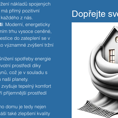
ížení nákladů spojených
 má přímý pozitivní
Dopřejte s
 každého z nás.
: Moderní, energeticky
ti
tním trhu vysoce ceněné,
estice do zateplení se v
ko významné zvýšení tržní
 Snížení spotřeby energie
ivotní prostředí díky
ynů, což je v souladu s
 naší planety.
í zvyšuje tepelný komfort
í příjemnější prostředí
ého domu je tedy nejen
ší také zlepšení kvality